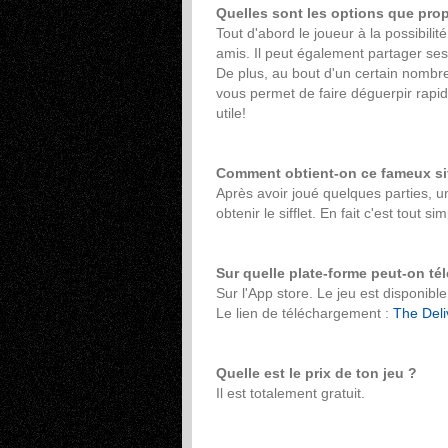
Quelles sont les options que pro
Tout d'abord le joueur à la possibil
amis. Il peut également partager ses
De plus, au bout d'un certain nombre
vous permet de faire déguerpir rapid
utile!
Comment obtient-on ce fameux sif
Après avoir joué quelques parties, u
obtenir le sifflet. En fait c'est tout si
Sur quelle plate-forme peut-on té
Sur l'App store. Le jeu est disponibl
Le lien de téléchargement :
The Deli
Quelle est le prix de ton jeu ?
Il est totalement gratuit.