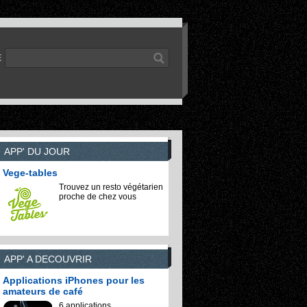
E
APP' DU JOUR
Vege-tables
Trouvez un resto végétarien
proche de chez vous
APP' A DECOUVRIR
Applications iPhones pour les
amateurs de café
6 applications