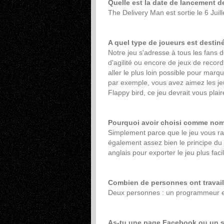
Quelle est la date de lancement d
The Delivery Man est sortie le 6 Juill
A quel type de joueurs est destiné
Notre jeu s'adresse à tous les fans
d'agilité ou encore de jeux de records.
aller le plus loin possible pour mar
par exemple, vous avez aimez les 
Flappy bird, ce jeu devrait vous plair
Pourquoi avoir choisi comme nom
Simplement parce que le jeu vous ra
également assez bien le principe du 
anglais pour exporter le jeu plus faci
Combien de personnes ont travaill
Deux personnes : un programmeur e
As-tu une page Facebook ou un si