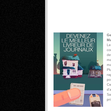
Ge
Ma
Le
co
de
ma
ma
Pl
ra
po
Ce
d'
Sa
pr