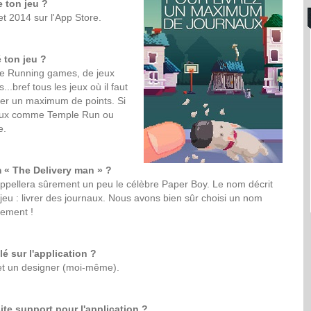
e ton jeu ?
et 2014 sur l'App Store.
 ton jeu ?
 de Running games, de jeux
..bref tous les jeux où il faut
quer un maximum de points. Si
jeux comme Temple Run ou
e.
 « The Delivery man » ?
ppellera sûrement un peu le célèbre Paper Boy. Le nom décrit
jeu : livrer des journaux. Nous avons bien sûr choisi un nom
lement !
é sur l'application ?
t un designer (moi-même).
te support pour l'application ?