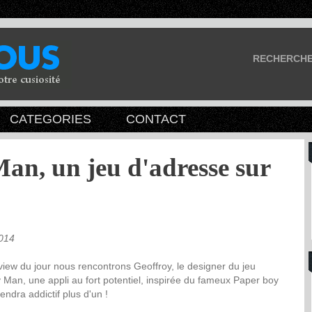
RECHERCH
CATEGORIES
CONTACT
an, un jeu d'adresse sur
2014
rview du jour nous rencontrons Geoffroy, le designer du jeu
 Man, une appli au fort potentiel, inspirée du fameux Paper boy
endra addictif plus d'un !