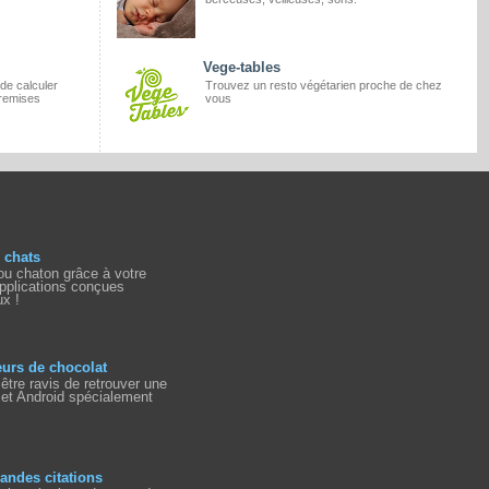
Vege-tables
de calculer
Trouvez un resto végétarien proche de chez
 remises
vous
 chats
u chaton grâce à votre
applications conçues
x !
eurs de chocolat
être ravis de retrouver une
 et Android spécialement
randes citations