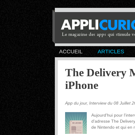
ACCUEIL
ARTICLES
The Delivery M
iPhone
App du jour, Interview du 08 Juillet 
Aujourd'hui pour l'inte
d'adresse The Delivery
de Nintendo et qui en r