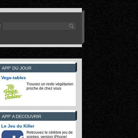
E
APP' DU JOUR
Vege-tables
Trouvez un resto végétarien
proche de chez vous
APP' A DECOUVRIR
Le Jeu du Killer
Retrouvez le célèbre jeu de
soirées, version iPhone!