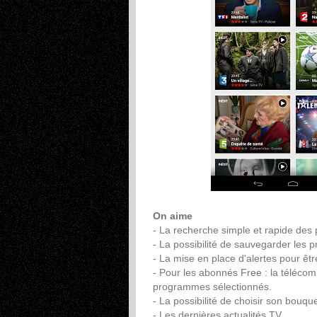
On aime
- La recherche simple et rapide des 
- La possibilité de sauvegarder le
- La mise en place d'alertes pour êt
- Pour les abonnés Free : la téléco
programmes sélectionnés.
- La possibilité de choisir son bouq
- Les dernières actualités TV