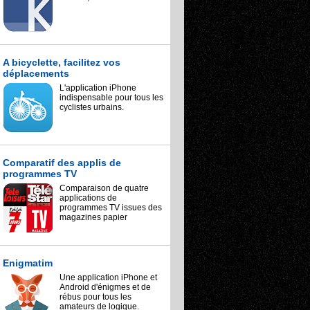
A bicyclette, facilitez vos
déplacements
L'application iPhone
indispensable pour tous les
cyclistes urbains.
Comparatif des applis de
programmes TV
Comparaison de quatre
applications de
programmes TV issues des
magazines papier
Enigmatim
Une application iPhone et
Android d'énigmes et de
rébus pour tous les
amateurs de logique.