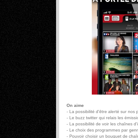
On aime
- La possibilité d'être alerté sur n
- Le buzz twitter qui relais les émis
- La possibilité de voir les chaînes d'
- Le choix des programmes par gen
- Pouvoir choisir un bouquet de cha