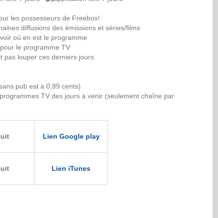
our les possesseurs de Freebox!
chaines diffusions des émissions et séries/films
avoir où en est le programme
s pour le programme TV
it pas louper ces derniers jours
 sans pub est à 0,89 cents)
es programmes TV des jours à venir (seulement chaîne par
uit
Lien Google play
uit
Lien iTunes