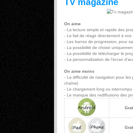
TV magazine
On aime
- La lecture simple et rapide des pr
- Le fait de réagir directement à no
- Les barres de progression, pour s
- La possibilité de choisir uniquemen
- La possibilité de télécharger le p
- La personnalisation de l’écran d'acc
On aime moins
- La difficulté de navigation pour l
chaîne)
- Le chargement long ou interrompu 
- Le manque des rediffusions des 
Grat
Grat