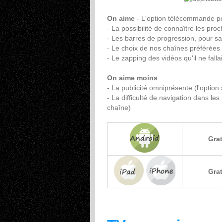
On aime
- L'option télécommande p
- La possibilité de connaître les pro
- Les barres de progression, pour s
- Le choix de nos chaînes préférée
- Le zapping des vidéos qu'il ne falla
On aime moins
- La publicité omniprésente (l'option
- La difficulté de navigation dans l
chaîne)
Grat
Grat