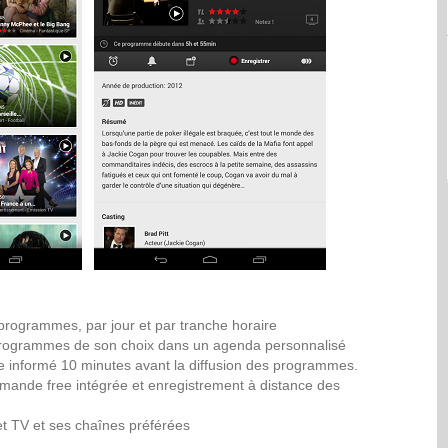
programmes, par jour et par tranche horaire
s programmes de son choix dans un agenda personnalisé
re informé 10 minutes avant la diffusion des programmes.
mmande free intégrée et enregistrement à distance des
uet TV et ses chaînes préférées