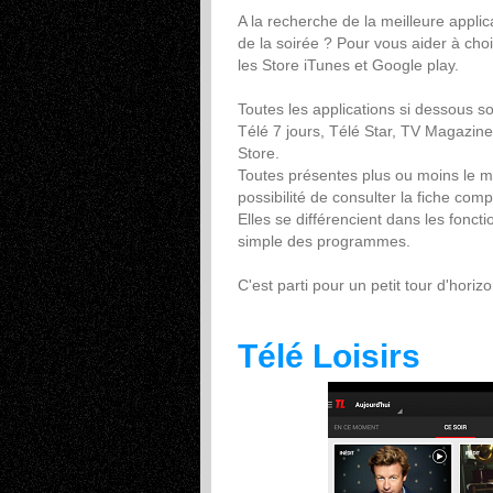
A la recherche de la meilleure appli
de la soirée ? Pour vous aider à cho
les Store iTunes et Google play.
Toutes les applications si dessous so
Télé 7 jours, Télé Star, TV Magazine.
Store.
Toutes présentes plus ou moins le m
possibilité de consulter la fiche co
Elles se différencient dans les fonct
simple des programmes.
C'est parti pour un petit tour d'hor
Télé Loisirs