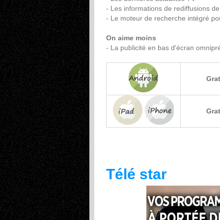
- Les informations de rediffusions 
- Le moteur de recherche intégré pou
On aime moins
- La publicité en bas d'écran omnipré
Grat
Grat
Télé star