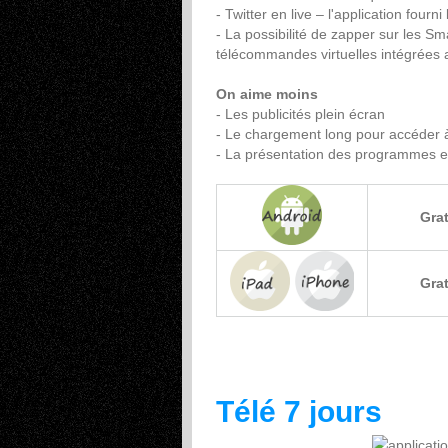
- Twitter en live – l'application fourn
- La possibilité de zapper sur les 
télécommandes virtuelles intégrées au
On aime moins
- Les publicités plein écran
- Le chargement long pour accéder
- La présentation des programmes e
Grat
Grat
Télé 7 jours