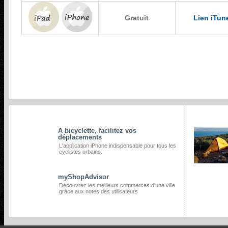
Gratuit
Lien iTun
ARTICLES SIMILAIRES
A bicyclette, facilitez vos
déplacements
L'application iPhone indispensable pour tous les
cyclistes urbains.
myShopAdvisor
Découvrez les meilleurs commerces d'une ville
grâce aux notes des utilisateurs